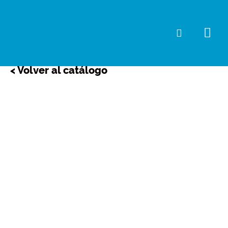
Ir
al
Me
Buscar
contenido
prin
< Volver al catálogo