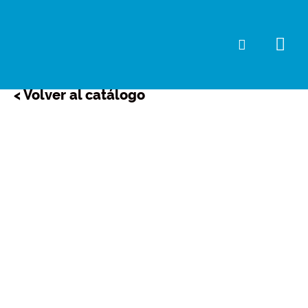
Ir
al
Me
Buscar
contenido
prin
< Volver al catálogo