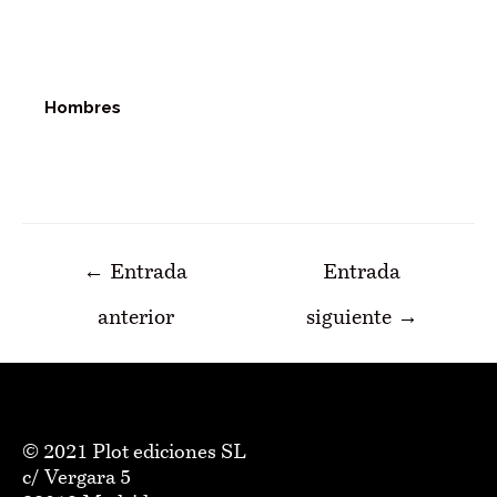
Hombres
Navegación
←
Entrada
Entrada
de
anterior
siguiente
→
entradas
© 2021 Plot ediciones SL
c/ Vergara 5