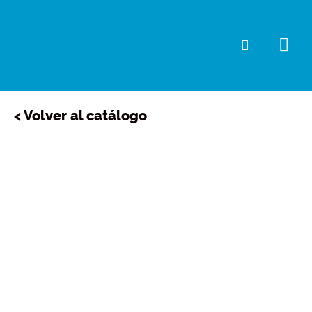
Ir
al
Me
Buscar
contenido
prin
< Volver al catálogo